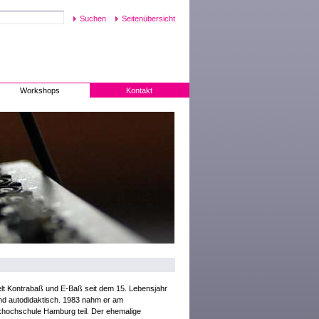
Seitenübersicht
Workshops
Kontakt
ielt Kontrabaß und E-Baß seit dem 15. Lebensjahr
nd autodidaktisch. 1983 nahm er am
hochschule Hamburg teil. Der ehemalige