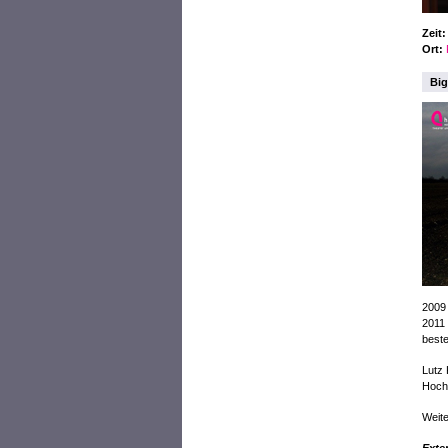
Zeit
Ort:
Big
2009 
2011 
best
Lutz 
Hochs
Weite