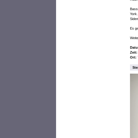
Bass
York.
Sidem
Es ge
Weite
Datu
Zeit:
Ort:
Ste