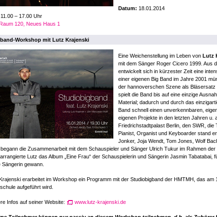
Datum:
18.01.2014
:
11.00 – 17.00 Uhr
Raum 120, Neues Haus 1
band-Workshop mit Lutz Krajenski
Eine Weichenstellung im Leben von
Lutz 
mit dem Sänger Roger Cicero 1999. Aus de
entwickelt sich in kürzester Zeit eine int
einer eigenen Big Band im Jahre 2001 mün
der hannoverschen Szene als Bläsersatz 
spielt die Band bis auf eine einzige Ausna
Material; dadurch und durch das einzigart
Band schnell einen unverkennbaren, eigen
eigenen Projekte in den letzten Jahren u. 
Friedrichstadtpalast Berlin, den SWR, die 
Pianist, Organist und Keyboarder stand er
Jonker, Joja Wendt, Tom Jones, Wolf Bach
begann die Zusammenarbeit mit dem Schauspieler und Sänger Ulrich Tukur im Rahmen der P
arrangierte Lutz das Album „Eine Frau“ der Schauspielerin und Sängerin Jasmin Tabatabai, 
e Sängerin gewann.
Krajenski erarbeitet im Workshop ein Programm mit der Studiobigband der HMTMH, das am 
chule aufgeführt wird.
re Infos auf seiner Website:
www.lutz-krajenski.de