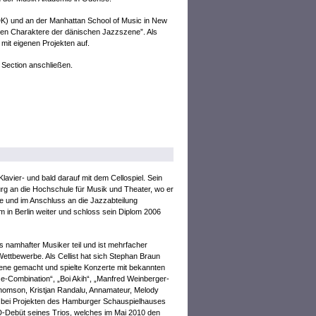
DK) und an der Manhattan School of Music in New
sten Charaktere der dänischen Jazzszene”. Als
 mit eigenen Projekten auf.
 Section anschließen.
lavier- und bald darauf mit dem Cellospiel. Sein
rg an die Hochschule für Musik und Theater, wo er
rte und im Anschluss an die Jazzabteilung
m in Berlin weiter und schloss sein Diplom 2006
namhafter Musiker teil und ist mehrfacher
 Wettbewerbe. Als Cellist hat sich Stephan Braun
ne gemacht und spielte Konzerte mit bekannten
e-Combination“, „Boi Akih“, „Manfred Weinberger-
homson, Kristjan Randalu, Annamateur, Melody
r bei Projekten des Hamburger Schauspielhauses
D-Debüt seines Trios, welches im Mai 2010 den