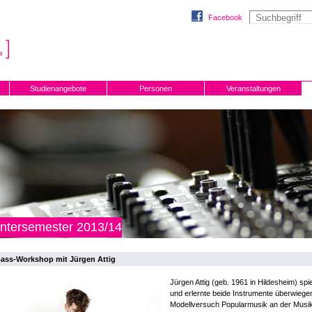
Facebook
Studienangebote
Personen
Veranstaltungen
ntersemester 2013/14
ass-Workshop mit Jürgen Attig
Jürgen Attig (geb. 1961 in Hildesheim) sp
und erlernte beide Instrumente überwiege
Modellversuch Popularmusik an der Musik