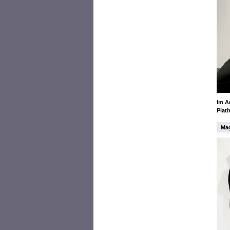
Im A
Plat
Mag