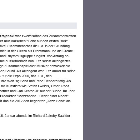
Krajenski
war zweifelsohne das Zusammentreffen
r musikalischen "Liebe auf den ersten Blick"
ensive Zusammenarbeit die u.a. in der Gründung
det, in der Cicero als Frontmann und die Creme
und Rhythmusgruppe fungiert. Von Anfang an
hme ausschließlich von Lutz selbst arrangiertes
ige Zusammenspiel aller Musiker entwickelt die
en Sound. Als Arrangeur war Lutz außer für seine
a. für die Expo 2000, das ZDF, den
Thilo Wolf Big Band und Pepe Lienhard tätig. Als
 mit Künstlern wie Stefan Gwildis, Omar, Roos
ofner und Carl Keaton Jr. auf der Bühne. Im Jahr
roduktion "Mezzanotte - Lieder einer Nacht".
für das sie 2012 den begehrten „Jazz-Echo“ als
16. Januar abends im Richard Jakoby Saal der