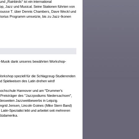
nd „Rainbirds“ ist ein international
p, Jazz und Musical. Seine Stationen führten von
Mousse T. über Dennis Chambers, Dave Weckl und
storius Programm umsetzte, bis zu Jazz-Ikonen
n-Musik dank unseres bewährten Workshop-
Workshop speziell für die Schlagzeug-Studierenden
und Spielweisen des Latin drehen wird!
ikhochschule Hannover und am "Drummer's
er Preisträger des "Jazzpodiums Niedersachsen",
sweiten Jazzwettbewerbs in Leipzig.
Ingrid Jensen, Lincoln Goines (Mike Stern Band)
atin-Spezialist lebt und arbeitet seit mehreren
 Südamerika.