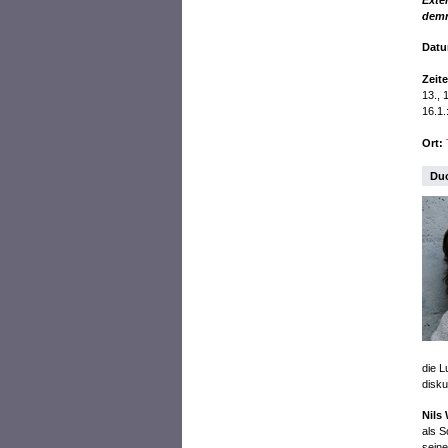
Exte
demn
Dat
Zeit
13., 
16.1.
Ort:
Duo
die L
disku
Nils
als S
seine