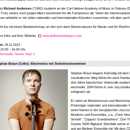
ist
Richard Anderson
(*1982) studierte an der Carl Nielsen Academy of Music in Odense (
 Trotz seines noch jungen Alters bezeichnet ihn die Fachpresse als “einen der interessante
an arbeitete er mit vielen nationalen und internationalen Künstlern zusammen, tritt aber auch
ht los mit einem Bandworkshop, an den sich dann Masterclasses für Klavier und für Rhythm
re Infos auf ihrer Website:
www.philmarkowitzjazz.com
m:
29.11.2013
10.00 – 16.00 Uhr
Tonstudio, Neues Haus 1
phan Braun (Cello): Electronics mit Streichinstrumenten
Stephan Braun begann frühzeitig mit dem K
musikalischer Weg führte ihn nach Hambu
drei Jahre klassisches Violoncello studie
wechselte. 2004 führte er sein Jazzstudiu
erfolgreich ab.
Er nahm an Meisterkursen und Workshops 
Preisträger nationaler und internationaler
einen Namen in der europäischen Jazzsze
Musikern und Ensembles, u.a. „Chris Hinz
Sextett“, "Zappa's Grandmothers", Don T
Gardot, NDR-Bigband. Ebenfalls wirkte e
und am Berliner Ensemble mit. Mit dem C