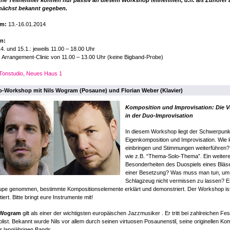
rne Teilnehmer können nur passiv an diesem Workshop teilnehmen, d.h. als Zuhörer 
ächst bekannt gegeben.
um:
13.-16.01.2014
en:
14. und 15.1.: jeweils 11.00 – 18.00 Uhr
: Arrangement-Clinic von 11.00 – 13.00 Uhr (keine Bigband-Probe)
Tonstudio, Neues Haus 1
-Workshop mit Nils Wogram (Posaune) und Florian Weber (Klavier)
Komposition und Improvisation: Die 
in der Duo-Improvisation
In diesem Workshop liegt der Schwerpunk
Eigenkomposition und Improvisation. Wie 
einbringen und Stimmungen weiterführen? 
wie z.B. “Thema-Solo-Thema”. Ein weiterer
Besonderheiten des Duospiels eines Bläse
einer Besetzung? Was muss man tun, um 
Schlagzeug nicht vermissen zu lassen? 
upe genommen, bestimmte Kompositionselemente erklärt und demonstriert. Der Workshop ist p
tiert. Bitte bringt eure Instrumente mit!
 Wogram
gilt als einer der wichtigsten europäischen Jazzmusiker . Er tritt bei zahlreichen Fe
olist. Bekannt wurde Nils vor allem durch seinen virtuosen Posaunenstil, seine originellen
r langjährigen Bands.