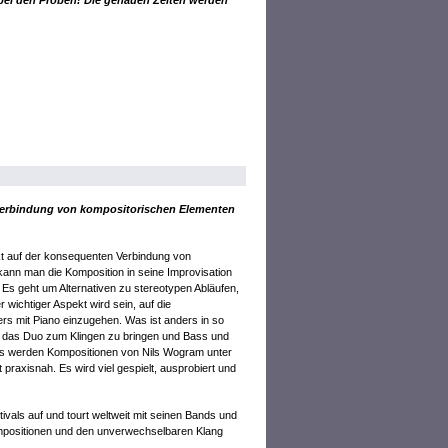
bei den Proben! Die genauen Zeiten werden
Verbindung von kompositorischen Elementen
t auf der konsequenten Verbindung von
kann man die Komposition in seine Improvisation
Es geht um Alternativen zu stereotypen Abläufen,
 wichtiger Aspekt wird sein, auf die
rs mit Piano einzugehen. Was ist anders in so
das Duo zum Klingen zu bringen und Bass und
Es werden Kompositionen von Nils Wogram unter
raxisnah. Es wird viel gespielt, ausprobiert und
stivals auf und tourt weltweit mit seinen Bands und
 Kompositionen und den unverwechselbaren Klang