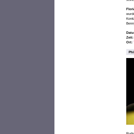
Flor
wurde
Konit
Benny
Datu
Zeit:
Ort:
Phi
Rudre