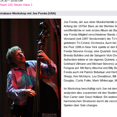
:
14.30 – 19.00 Uhr
Raum 120, Neues Haus 1
trabass-Workshop mit Joe Fonda (USA)
Joe Fonda, der aus einer Musikerfamilie s
Anfang der 1970er Bass an der Berklee S
veröffentlichte er sein erstes Album als B
war Fonda Mitglied verschiedener Bands 
Vorstand (seit 1997 Vorsitzender) der Tri
geleiteten Tri-Centric Orchestra. Auch be
the Poor 1996 in New York spielte er den 
Fonda-Stevens-Group, eine Quartett- bzw. 
Brenda Bufolino und die Sängerin Vicki 
Außerdem leitete er ein eigenes Quintett,
Gebhard Ullmann und Michael Stevens) un
Fengxia auf. Mit Barry Altschul und Billy 
Fonda auch mit Patrick Bebelaar und Herbe
Shepp, Ken McIntyre, Lou Donaldson, Bil
Douglas, Curtis Fuller, Mark Whitecage, M
Im Workshop beschäftigt sich Joe mit d
analysiert dies zusammen mit den Studie
Ron Carter oder Dave Holland. Ein weite
harmonischen Strukturen durch die vers
Spielen über Solo changes.