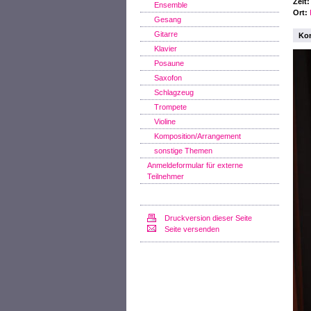
Zeit
Ensemble
Ort:
Gesang
Gitarre
Kon
Klavier
Posaune
Saxofon
Schlagzeug
Trompete
Violine
Komposition/Arrangement
sonstige Themen
Anmeldeformular für externe
Teilnehmer
Druckversion dieser Seite
Seite versenden