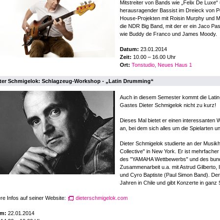
Mitstreiter von Bands wie „Felix De Luxe“ u
herausragender Bassist im Dreieck von Po
House-Projekten mit Roisin Murphy und 
die NDR Big Band, mit der er ein Jaco Pa
wie Buddy de Franco und James Moody.
Datum:
23.01.2014
Zeit:
10.00 – 16.00 Uhr
Ort:
Tonstudio, Neues Haus 1
ter Schmigelok: Schlagzeug-Workshop - „Latin Drumming“
Auch in diesem Semester kommt die Lati
Gastes Dieter Schmigelok nicht zu kurz!
Dieses Mal bietet er einen interessanten 
an, bei dem sich alles um die Spielarten 
Dieter Schmigelok studierte an der Mus
Collective" in New York. Er ist mehrfach
des "YAMAHA Wettbewerbs" und des bunde
Zusammenarbeit u.a. mit Astrud Gilberto, 
und Cyro Baptiste (Paul Simon Band). Der L
Jahren in Chile und gibt Konzerte in ganz
re Infos auf seiner Website:
dieterschmigelok.com
m:
22.01.2014