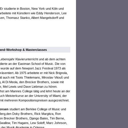
Er studierte in Boston, New York und Köln und
arbeitete mit Künstlern wie Eddy Henderson, Lee
sen, Thomasz Stanko, Albert Mangelsdorff und
 Band-Workshop & Masterclasses
 Lebensjahr Klavierunterricht und ab dem achten
udierte an der Eastman School of Music. Die von
s wurde auf dem Newport Jazz Festival 1973 als
sentiert. Ab 1975 arbeitete er mit Nick Brignola,
d auch mit Toots Thielemans, Miroslav Vitouš und
, Al Di Meola, den Brecker Brothers, sowie mit
ie, Mel Lewis und Dave Liebman zu hören.
st am Mannes College tätig und lehrt heute an der
uch Meisterkurse an der University of Miami, der
mit mehreren Kompositionspreisen ausgezeichnet.
ensen
studiert am Berklee College of Music und
ob Berg,den Doky Brothers, Rick Margitza, Ron
n Brecker Brothers, Django Bates, Tim Berne,
Swallow, Tim Hagans, Lew Soloff, Marc Johnson,
n der Musik Akademie in Odense.