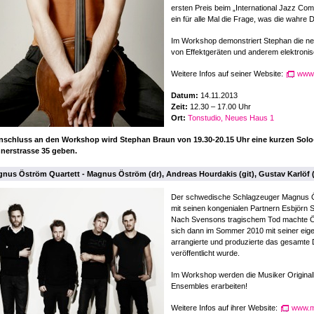
ersten Preis beim „International Jazz Com
ein für alle Mal die Frage, was die wahre
Im Workshop demonstriert Stephan die ne
von Effektgeräten und anderem elektroni
Weitere Infos auf seiner Website:
www.
Datum:
14.11.2013
Zeit:
12.30 – 17.00 Uhr
Ort:
Tonstudio, Neues Haus 1
nschluss an den Workshop wird Stephan Braun von 19.30-20.15 Uhr eine kurzen Sol
hnerstrasse 35 geben.
nus Öström Quartett - Magnus Öström (dr), Andreas Hourdakis (git), Gustav Karlöf
Der schwedische Schlagzeuger Magnus Ö
mit seinen kongenialen Partnern Esbjörn 
Nach Svensons tragischem Tod machte Ös
sich dann im Sommer 2010 mit seiner eige
arrangierte und produzierte das gesamte 
veröffentlicht wurde.
Im Workshop werden die Musiker Original
Ensembles erarbeiten!
Weitere Infos auf ihrer Website:
www.m