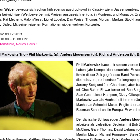
ian Weber
bewegte sich schon früh ebenso ausdrucksvoll in Klassik- wie in Jazzensembles. 
 bei wichtigen Wettbewerben mit Preisen ausgezeichnet (u.a. in Montreux und Monaco). Er 
z, Pat Metheny, Ralph Alessi, Lionel Loueke, Dan Weiss, Thomas Morgan, Markus Stockhau
 Bailey. Mit seinen eigenen Formationen gibt er weltweit Konzerte.
m:
09.12.2013
10.00 – 15.00 Uhr
Tonstudio, Neues Haus 1
l Markowitz Trio - Phil Markowitz (p), Anders Mogensen (dr), Richard Anderson (b):
Phil Markowitz
hatte seit seinem vierten
Lebensjahr Kompositionsunterricht. Er st
ihm in dieser Zeit gegründete Band Petru
die meistversprechendste Fusiongruppe prä
Jeremy Steig und Joe Chambers, aber bal
mit Chet Baker. Er war ferner mit Bob Berg
Stan Getz, Lionel Hampton, Dizzy Gillesp
Markowitz war als Hochschullehrer zunäch
Manhattan School of Music. Er gibt aber a
Eastman School und in Europa. Er wurde 
Der dänische Schlagzeuger
Anders Mog
arbeitete als vielseitiger Begleiter mit B
McClure, Gary Thomas, David Liebman,de
Marilyn Mazur, Michael Formanek, Steve 
sh Mahanthappa, Matthew Garrison, Ben Monder, George Colligan u.v.a. Er ist Professor a