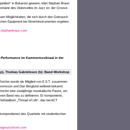
petition“ in Bukarest gewann, klärt Stephan Braun
 Domäne des Violoncellos im Jazz ist: der Groove.
uen Möglichkeiten, die sich durch den Gebrauch
schen Equipment bei Streichinstrumenten ergeben.
stephanbraun.com
o-Performance im Kammermusiksaal in der
 (p), Thobias Gabrielsson (b): Band-Workshop
ström wurde als Mitglied von E.S.T. zusammen
Svensson und Dan Berglund weltweit bekannt.
tröm eine zweijährige musikalische Pause, um
nen Band neu zu definieren. Er komponierte,
Debütalbum „Thread of Life“, das bei ACT
kompositionen des Quartetts mit studentischen
agnusostrom.com