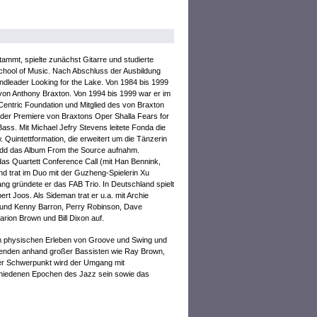
tammt, spielte zunächst Gitarre und studierte
chool of Music. Nach Abschluss der Ausbildung
andleader Looking for the Lake. Von 1984 bis 1999
von Anthony Braxton. Von 1994 bis 1999 war er im
-Centric Foundation und Mitglied des von Braxton
i der Premiere von Braxtons Oper Shalla Fears for
Bass. Mit Michael Jefry Stevens leitete Fonda die
Quintettformation, die erweitert um die Tänzerin
Dodd das Album From the Source aufnahm.
 das Quartett Conference Call (mit Han Bennink,
d trat im Duo mit der Guzheng-Spielerin Xu
Bang gründete er das FAB Trio. In Deutschland spielt
rt Joos. Als Sideman trat er u.a. mit Archie
l und Kenny Barron, Perry Robinson, Dave
arion Brown und Bill Dixon auf.
em physischen Erleben von Groove und Swing und
renden anhand großer Bassisten wie Ray Brown,
rer Schwerpunkt wird der Umgang mit
chiedenen Epochen des Jazz sein sowie das