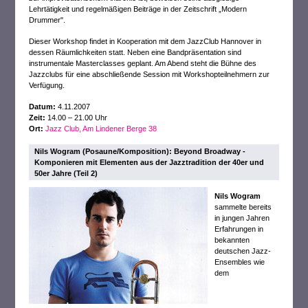
Lehrtätigkeit und regelmäßigen Beiträge in der Zeitschrift „Modern
Drummer".
Dieser Workshop findet in Kooperation mit dem JazzClub Hannover in
dessen Räumlichkeiten statt. Neben eine Bandpräsentation sind
instrumentale Masterclasses geplant. Am Abend steht die Bühne des
Jazzclubs für eine abschließende Session mit Workshopteilnehmern zur
Verfügung.
Datum:
4.11.2007
Zeit:
14.00 – 21.00 Uhr
Ort:
Jazz Club, Am Lindener Berge 38
Nils Wogram (Posaune/Komposition): Beyond Broadway -
Komponieren mit Elementen aus der Jazztradition der 40er und
50er Jahre (Teil 2)
Nils Wogram
sammelte bereits
in jungen Jahren
Erfahrungen in
bekannten
deutschen Jazz-
Ensembles wie
dem