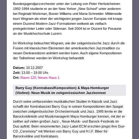
Bundesjugendjazzorchester unter der Leitung von Peter Herbolzheimer.
1992-1994 studierte er an der New Yorker „New School" unter anderem
bei Reginald Workman, Buster Williams und Maria Schneider. Mittlerweile
tourt Wogram als einer der wichtigsten jungen Jazzer Europas mit knapp
einem Duzend Modern-Jazz-Formationen weltweit als vielfach
preisgekrönter Leiter oder Sideman. Seit 2004 ist er Dozent für Posaune
an der Musikhochschule Luzern.
Im Workshop beleuchtet Wogram, wie der zeitgenössische Jazz durch die
Fusion mit klassischen Elementen der amerikanischen Jazztradition zu
neuen Denkansätzen animiert werden kann. Auch eigene Kompositionen
der Teilnehmer werden im Workshop behandelt.
Datum:
10.12.2007
Zeit:
13.00 – 19.00 Uhr
Ort:
Raum 120, Neues Haus 1
Barry Guy (Kontrabass/Komposition) & Maya Homburger
(Violine): Neue Musik im zeitgenössischen Jazzkontext
Durch seine umfassenden musikalischen Studien in Klassik und Jazz
schafft der Kontrabassist Barry Guy in seinen Kompositionen den Spagat
zwischen zeitgenössischer Orchestermusik und Jazz. 1995 lernte er die
Barockviolinistin und Musikmanagerin Maya Homburger kennen, mit der er
seither auf vielen großen Jazz-, Neue-Musik- und Barock-Festivals im
Duo auftritt. Beim renommierten Jazz-Label ECM erschien jüngst ihre Duo-
CD „Ceremony" mit Werken von Barry Guy und H.I.F. Biber für
Barockvioline und Kontrabass.