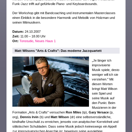
Funk-Jazz trifft auf gefühlvolle Piano- und Keyboardsounds.
Der Workshop gibt mit Bandcoaching und instrumentalen Masterclasses
einen Einblick in die besondere Harmonik und Melodik von Holzman und
seinen Mitmusikern.
Datum:
24.10.2007
Zeit:
11.00 – 18.00 Uhr
Ort:
Tonstudio, Neues Haus 1
Matt Wilsons "Arts & Crafts": Das moderne Jazzquartett
„Je länger ich
improvisierte
Musik spiele, desto
weniger will ich sie
verstehen." Mit
diesen Worten
bringt Matt Wilson
sein Spiel und
seine Musik auf
den Punkt. Beim
Musizieren in der
Formation „Arts & Crafts" versuchen
Ron Miles
(tp),
Gary Versace
(p,
org),
Dennis Irvin
(b) und
Matt Wilson
(dr) eine selbstverständliche,
kindhafte Unschuld zu erreichen, jenseits von analytischer Korrektheit und
stilistischen Schubladen. Dass seine Musik jedoch keineswegs ein Appell
zur improvisatorischen Anarchie ist, beweisen seine ausgiebige