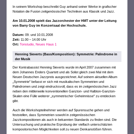
In seinem Workshop beschreibt Guy anhand seiner Werke in grafischer
Notation die Fusion zeitgenössischer Techniken aus Klassik und Jazz.
Am 10.01.2008 spielt das Jazzorchester der HMT unter der Leitung
von Barry Guy im Konzertsaal der Hochschule.
Datum:
09. und 10.01.2008
Zeit:
11.00 – 14.00 Uhr
Ort:
Tonstudio, Neues Haus 1
Henning Sieverts (Bass/Komposition): Symmetrie: Palindrome in
der Musik
Der Kontrabassist Henning Sieverts wurde im April 2007 zusammen mit
dem Johannes Enders Quartett und als Solist gleich zwei Mal mit dem
Neuen Deutschen Jazzpreis ausgezeichnet. Auf seinem aktuellen Album
„Symmetrie" befasst er sich mit musikalischen Symmetrien und
Palindromen und zeigt eindrucksvoll, dass es im zeitgenössischen Jazz
neben den mittlerweile konventionellen Ganzton- und Halbton-Ganzton-
Skalen eine Fülle weiterer „symmetrischer Geheimnisse" zu entdecken
gibt.
Auch die Workshopteilnehmer werden auf Spurensuche gehen und
feststellen, dass Symmetrien sowohl in zeitgenössischen
Jazzkompositionen als auch in bekannten Standards zu finden sind. Die
Untersuchung und praktische Erprobung der vielfach unterschätzten
kompositorischen Möglichkeiten soll zu neuen Denkanstößen führen.