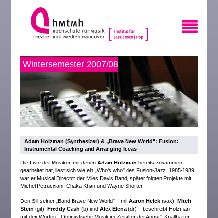
Wintersemester 2007/08
Adam Holzman (Synthesizer) & „Brave New World": Fusion:
Instrumental Coaching and Arranging Ideas
Die Liste der Musiker, mit denen
Adam Holzman
bereits zusammen
gearbeitet hat, liest sich wie ein „Who's who" des Fusion-Jazz. 1985-1989
war er Musical Director der Miles Davis Band, später folgten Projekte mit
Michel Petrucciani, Chaka Khan und Wayne Shorter.
Den Stil seiner „Band Brave New World" – mit
Aaron Heick
(sax),
Mitch
Stein
(git),
Freddy Cash
(b) und
Alex Elena
(dr) – beschreibt Holzman
mit den Worten: „Optimistische Musik im Zeitalter der Angst": Knallharter