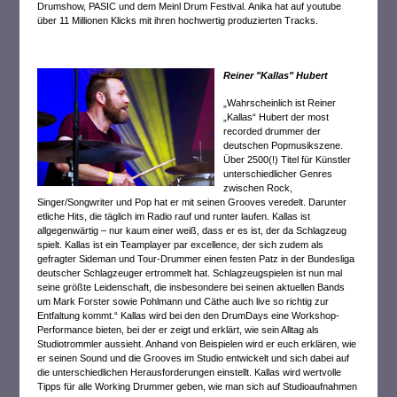
Drumshow, PASIC und dem Meinl Drum Festival. Anika hat auf youtube
über 11 Millionen Klicks mit ihren hochwertig produzierten Tracks.
Reiner "Kallas" Hubert
„Wahrscheinlich ist Reiner
„Kallas“ Hubert der most
recorded drummer der
deutschen Popmusikszene.
Über 2500(!) Titel für Künstler
unterschiedlicher Genres
zwischen Rock,
Singer/Songwriter und Pop hat er mit seinen Grooves veredelt. Darunter
etliche Hits, die täglich im Radio rauf und runter laufen. Kallas ist
allgegenwärtig – nur kaum einer weiß, dass er es ist, der da Schlagzeug
spielt. Kallas ist ein Teamplayer par excellence, der sich zudem als
gefragter Sideman und Tour-Drummer einen festen Patz in der Bundesliga
deutscher Schlagzeuger ertrommelt hat. Schlagzeugspielen ist nun mal
seine größte Leidenschaft, die insbesondere bei seinen aktuellen Bands
um Mark Forster sowie Pohlmann und Cäthe auch live so richtig zur
Entfaltung kommt.“ Kallas wird bei den den DrumDays eine Workshop-
Performance bieten, bei der er zeigt und erklärt, wie sein Alltag als
Studiotrommler aussieht. Anhand von Beispielen wird er euch erklären, wie
er seinen Sound und die Grooves im Studio entwickelt und sich dabei auf
die unterschiedlichen Herausforderungen einstellt. Kallas wird wertvolle
Tipps für alle Working Drummer geben, wie man sich auf Studioaufnahmen