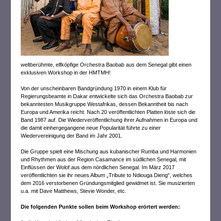
weltberühmte, elfköpfige Orchestra Baobab aus dem Senegal gibt einen
exklusiven Workshop in der HMTMH!
Von der unscheinbaren Bandgründung 1970 in einem Klub für
Regierungsbeamte in Dakar entwickelte sich das Orchestra Baobab zur
bekanntesten Musikgruppe Westafrikas, dessen Bekanntheit bis nach
Europa und Amerika reicht. Nach 20 veröffentlichten Platten löste sich die
Band 1987 auf. Die Wiederveröffentlichung ihrer Aufnahmen in Europa und
die damit einhergegangene neue Popularität führte zu einer
Wiedervereinigung der Band im Jahr 2001.
Die Gruppe spielt eine Mischung aus kubanischer Rumba und Harmonien
und Rhythmen aus der Region Casamance im südlichen Senegal, mit
Einflüssen der Wolof aus dem nördlichen Senegal. Im März 2017
veröffentlichten sie ihr neues Album „Tribute to Ndiouga Dieng“, welches
dem 2016 verstorbenen Gründungsmitglied gewidmet ist. Sie musizierten
u.a. mit Dave Matthews, Stevie Wonder, etc.
Die folgenden Punkte sollen beim Workshop erörtert werden: