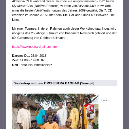
Alchemia Club während dieser Tournee live aufgenommenen
Don’t Touch
My Music
CDs (NotTwo Records) wurden von AllAbout Jazz New York
unter die besten Veröffentlichungen des Jahres 2009 gewählt. Die 7. CD
erschien im Januar 2015 unter dem Titel
Hat And Shoes
auf Between The
Lines.
Mit einer Tournee, in deren Rahmen auch dieser Workshop stattfindet, wird
übrigens das 25-jährige Jubiläum von Basement Research gefeiert und der
60. Geburtstag von Gebhard Ullmann!
https://www.gebhard-ullmann.com
Datum:
Do., 26.04.2018
Zeit:
14.00 – 19.00 Uhr
Ort:
Tonstudio, Emmichplatz
Workshop mit dem ORCHESTRA BAOBAB (Senegal)
Das