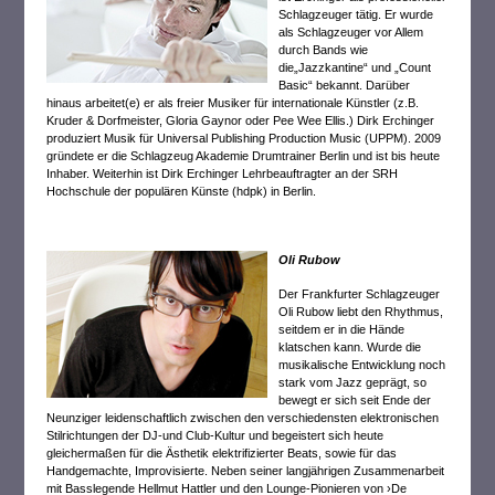
Schlagzeuger tätig. Er wurde
als Schlagzeuger vor Allem
durch Bands wie
die„Jazzkantine“ und „Count
Basic“ bekannt. Darüber
hinaus arbeitet(e) er als freier Musiker für internationale Künstler (z.B.
Kruder & Dorfmeister, Gloria Gaynor oder Pee Wee Ellis.) Dirk Erchinger
produziert Musik für Universal Publishing Production Music (UPPM). 2009
gründete er die Schlagzeug Akademie Drumtrainer Berlin und ist bis heute
Inhaber. Weiterhin ist Dirk Erchinger Lehrbeauftragter an der SRH
Hochschule der populären Künste (hdpk) in Berlin.
Oli Rubow
Der Frankfurter Schlagzeuger
Oli Rubow liebt den Rhythmus,
seitdem er in die Hände
klatschen kann. Wurde die
musikalische Entwicklung noch
stark vom Jazz geprägt, so
bewegt er sich seit Ende der
Neunziger leidenschaftlich zwischen den verschiedensten elektronischen
Stilrichtungen der DJ-und Club-Kultur und begeistert sich heute
gleichermaßen für die Ästhetik elektrifizierter Beats, sowie für das
Handgemachte, Improvisierte. Neben seiner langjährigen Zusammenarbeit
mit Basslegende Hellmut Hattler und den Lounge-Pionieren von ›De