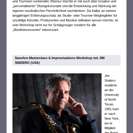
und Tourneen vorbereitet. Ebenso möchte er mit euch über kreative und
„personalisierte“ Übungskonzepte und die Entwicklung und Stärkung der
eigenen musikalischen Persönlichkeit nachdenken. Da Kallas an seinem
langjährigen Erfahrungsschatz als Studio- oder Tournee-Wegbegleiter für
unzählige Künstler, Produzenten und Musiker teilhaben lassen möchte, ist
sein Workshop nicht nur für Schlagzeuger sondern für alle
„Musikbesessenen“ interessant.
Saxofon-Masterclass & Improvisations-Workshop mit JIM
SNIDERO (USA)
Jim
Snidero
studierte
an der
University
of North
Texas.
1981 kam
er nach
New York,
wo er
Mitglied
der Band