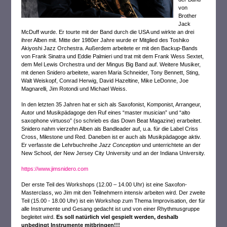
von
Brother
Jack
McDuff wurde. Er tourte mit der Band durch die USA und wirkte an drei
ihrer Alben mit. Mitte der 1980er Jahre wurde er Mitglied des Toshiko
Akiyoshi Jazz Orchestra. Außerdem arbeitete er mit den Backup-Bands
von Frank Sinatra und Eddie Palmieri und trat mit dem Frank Wess Sextet,
dem Mel Lewis Orchestra und der Mingus Big Band auf. Weitere Musiker,
mit denen Snidero arbeitete, waren Maria Schneider, Tony Bennett, Sting,
Walt Weiskopf, Conrad Herwig, David Hazeltine, Mike LeDonne, Joe
Magnarelli, Jim Rotondi und Michael Weiss.
In den letzten 35 Jahren hat er sich als Saxofonist, Komponist, Arrangeur,
Autor und Musikpädagoge den Ruf eines “master musician” und “alto
saxophone virtuoso” (so schrieb es das Down Beat Magazine) erarbeitet.
Snidero nahm vierzehn Alben als Bandleader auf, u.a. für die Label Criss
Cross, Milestone und Red. Daneben ist er auch als Musikpädagoge aktiv.
Er verfasste die Lehrbuchreihe
Jazz Conception
und unterrichtete an der
New School, der New Jersey City University und an der Indiana University.
https://www.jimsnidero.com
Der erste Teil des Workshops (12.00 – 14.00 Uhr) ist eine Saxofon-
Masterclass, wo Jim mit den Teilnehmern intensiv arbeiten wird. Der zweite
Teil (15.00 - 18.00 Uhr) ist ein Workshop zum Thema Improvisation, der für
alle Instrumente und Gesang gedacht ist und von einer Rhythmusgruppe
begleitet wird.
Es soll natürlich viel gespielt werden, deshalb
unbedingt Instrumente mitbringen!!!