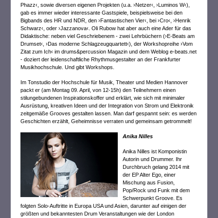
Phazz‹, sowie diversen eigenen Projekten (u.a. ›Netzer‹, ›Luminos W‹),
gab es immer wieder interessante Gastspiele, beispielsweise bei den
Bigbands des HR und NDR, den ›Fantastischen Vier‹, bei ›Cro‹, ›Henrik
Schwarz‹, oder ›Jazzanova‹. Oli Rubow hat aber auch eine Ader für das
Didaktische: neben viel Geschriebenem - zwei Lehrbüchern (›E-Beats am
Drumset‹, ›Das moderne Schlagzeugquartett‹), der Workshopreihe ›Vom
Zitat zum Ich‹ im drums&percussion Magazin und dem Weblog e-beats.net
- doziert der leidenschaftliche Rhythmusgestalter an der Frankfurter
Musikhochschule. Und gibt Workshops.
Im Tonstudio der Hochschule für Musik, Theater und Medien Hannover
packt er (am Montag 09. April, von 12-15h) den Teilnehmern einen
stilungebundenen Inspirationskoffer und erklärt, wie sich mit minimaler
Ausrüstung, kreativen Ideen und der Integration von Strom und Elektronik
zeitgemäße Grooves gestalten lassen. Man darf gespannt sein: es werden
Geschichten erzählt, Geheimnisse verraten und gemeinsam getrommelt!
Anika Nilles
Anika Nilles ist Komponistin
Autorin und Drummer. Ihr
Durchbruch gelang 2014 mit
der EP Alter Ego, einer
Mischung aus Fusion,
Pop/Rock und Funk mit dem
Schwerpunkt Groove. Es
folgten Solo-Auftritte in Europa USA und Asien, darunter auf einigen der
größten und bekanntesten Drum Veranstaltungen wie der London