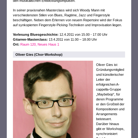
den musikalischen Entwicklungsimpulsen.
In seiner praxisnahen Masterclass wird sich Woody Mann mit
verschiedensten Stilen von Blues, Ragtime, Jazz und Fingerstyle
beschäftigen. Neben dem Erlernen von neuem Repertoire wird der Fokus
auf synkopierten Fingerstyle-Picking-Techniken und Improvisation liegen.
Vorlesung Bluesgeschichte:
12.4.2011 von 15.00 - 17.00 Uhr
Gitarren-Masterclass:
13.4.2011 von 11.00 – 18.00 Uhr
Ort:
Raum 120, Neues Haus 1
Oliver Gies (Chor-Workshop)
Oliver Gies ist
Gründungsmitglied
und künstlerischer
Leiter der
erfolgreichen A-
cappella-Gruppe
„Maybebop“, für
deren Programme
er den Großteil der
Kompositionen und
Arrangements
beisteuert.
Darüber hinaus
gibt er Workshops,
synchronisiert