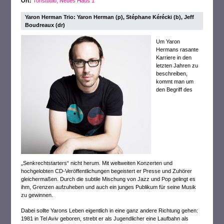
Ort:
Tonstudio, Neues Haus 1
Yaron Herman Trio: Yaron Herman (p), Stéphane Kérécki (b), Jeff
Boudreaux (dr)
Um Yaron
Hermans rasante
Karriere in den
letzten Jahren zu
beschreiben,
kommt man um
den Begriff des
„Senkrechtstarters“ nicht herum. Mit weltweiten Konzerten und
hochgelobten CD-Veröffentlichungen begeistert er Presse und Zuhörer
gleichermaßen. Durch die subtile Mischung von Jazz und Pop gelingt es
ihm, Grenzen aufzuheben und auch ein junges Publikum für seine Musik
zu gewinnen.
Dabei sollte Yarons Leben eigentlich in eine ganz andere Richtung gehen:
1981 in Tel Aviv geboren, strebt er als Jugendlicher eine Laufbahn als