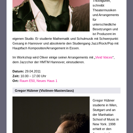
Trickfiguren,
schreibt
Theatermusiken
und Arrangements
für
unterschiedliche
Besetzungen und
ist Produzent im
eigenen Studio. Er studierte Mathematik und Schulmusik mit Schwerpunkt
Gesang in Hannover und absolvierte den Studiengang Jazz/Rock/Pop mit
Hauptfach Komposition/Arrangement in Essen.
Im Workshop wird Oliver einige seiner Arrangements mit „
Vivid Voices
“,
dem Jazzchor der HMTM Hannover, einstudieren.
Datum:
29.04.2011
Zeit:
10.00 – 17.00 Uhr
Ort:
Raum E50, Neues Haus 1
Gregor Hübner (Violinen-Masterclass)
Gregor Hübner
studierte in Wien,
Stuttgart und an
der Manhattan
School of Music in
New York. 1998
erhielt er den