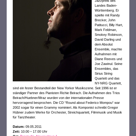
Jazzpreis des
Landes Baden-
Württemberg. Er
spielte mit Randy
Brecker, John
Patitucci, Billy Hart,
Mark Feldman,
Smokey Robinson,
David Darling und
dem Absolut
Ensemble, machte
Aufnahmen mit
Diane Reeves und
Joe Zawinul. Seine
Ensembles, das
Sirius String
Quartett und das
NY-NRG Quartett,
sind ein fester Bestandteil der New Yorker Musikszene. Seit 1996 ist er
ständiger Partner des Pianisten Richie Beirach. Die Aufnahmen des Trios
Beirach/Huebner/Mraz wurden von der internationalen Presse
hervorragend besprochen. Die CD “Round about Federico Mompou“ war
2002 sogar für einen Grammy nominiert. Als Komponist schreibt Gregor
Hübner zudem Werke für Orchester, Streichquartett, Filmmusik und Musik
für Tanztheater.
Datum:
09.05.2011
Zeit:
10.00 – 17.00 Uhr