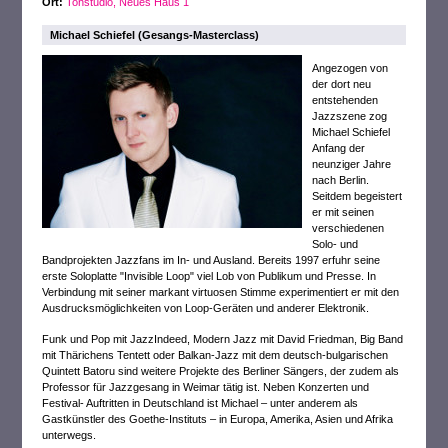
Ort:
Tonstudio, Neues Haus 1
Michael Schiefel (Gesangs-Masterclass)
Angezogen von
der dort neu
entstehenden
Jazzszene zog
Michael Schiefel
Anfang der
neunziger Jahre
nach Berlin.
Seitdem begeistert
er mit seinen
verschiedenen
Solo- und
Bandprojekten Jazzfans im In- und Ausland. Bereits 1997 erfuhr seine
erste Soloplatte "Invisible Loop" viel Lob von Publikum und Presse. In
Verbindung mit seiner markant virtuosen Stimme experimentiert er mit den
Ausdrucksmöglichkeiten von Loop-Geräten und anderer Elektronik.
Funk und Pop mit JazzIndeed, Modern Jazz mit David Friedman, Big Band
mit Thärichens Tentett oder Balkan-Jazz mit dem deutsch-bulgarischen
Quintett Batoru sind weitere Projekte des Berliner Sängers, der zudem als
Professor für Jazzgesang in Weimar tätig ist. Neben Konzerten und
Festival- Auftritten in Deutschland ist Michael – unter anderem als
Gastkünstler des Goethe-Instituts – in Europa, Amerika, Asien und Afrika
unterwegs.