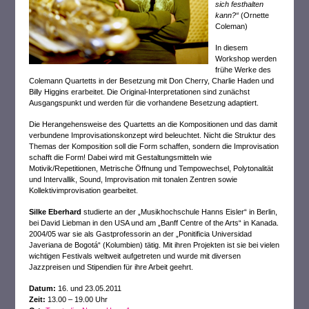
sich festhalten
kann?“
(Ornette
Coleman)
In diesem
Workshop werden
frühe Werke des
Colemann Quartetts in der Besetzung mit Don Cherry, Charlie Haden und
Billy Higgins erarbeitet. Die Original-Interpretationen sind zunächst
Ausgangspunkt und werden für die vorhandene Besetzung adaptiert.
Die Herangehensweise des Quartetts an die Kompositionen und das damit
verbundene Improvisationskonzept wird beleuchtet. Nicht die Struktur des
Themas der Komposition soll die Form schaffen, sondern die Improvisation
schafft die Form! Dabei wird mit Gestaltungsmitteln wie
Motivik/Repetitionen, Metrische Öffnung und Tempowechsel, Polytonalität
und Intervallik, Sound, Improvisation mit tonalen Zentren sowie
Kollektivimprovisation gearbeitet.
Silke Eberhard
studierte an der „Musikhochschule Hanns Eisler“ in Berlin,
bei David Liebman in den USA und am „Banff Centre of the Arts“ in Kanada.
2004/05 war sie als Gastprofessorin an der „Ponitificia Universidad
Javeriana de Bogotá“ (Kolumbien) tätig. Mit ihren Projekten ist sie bei vielen
wichtigen Festivals weltweit aufgetreten und wurde mit diversen
Jazzpreisen und Stipendien für ihre Arbeit geehrt.
Datum:
16. und 23.05.2011
Zeit:
13.00 – 19.00 Uhr