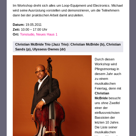
Im Workshop dreht sich alles um Loop-Equipment und Electronics. Michael
wird seine Ausrüstung vorstellen und demonstrieren, um die Teilnehmern
dann bei der praktischen Arbeit damit anzuleiten.
Datum:
19.05.2011
Zeit:
10.00 – 17.00 Uhr
Ort:
Tonstudio, Neues Haus 1
Christian McBride Trio (Jazz Trio): Christian McBride (b), Christian
Sands (p), Ulyssess Ownes (dr)
Durch diesen
Workshop wird
Pfingstmontag in
diesem Jahr auch
zu einem
musikalischen
Feiertag, denn mit
Christian
McBride
besucht
uns ohne Zweifel
einer der
einflussreichsten
Bassisten der
letzten 10 Jahre.
Die Liste seiner
musikalischen