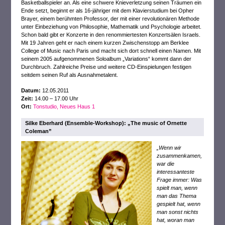
Basketballspieler an. Als eine schwere Knieverletzung seinen Träumen ein
Ende setzt, beginnt er als 16-jähriger mit dem Klavierstudium bei Opher
Brayer, einem berühmten Professor, der mit einer revolutionären Methode
unter Einbeziehung von Philosophie, Mathematik und Psychologie arbeitet.
Schon bald gibt er Konzerte in den renommiertesten Konzertsälen Israels.
Mit 19 Jahren geht er nach einem kurzen Zwischenstopp am Berklee
College of Music nach Paris und macht sich dort schnell einen Namen. Mit
seinem 2005 aufgenommenen Soloalbum „Variations“ kommt dann der
Durchbruch. Zahlreiche Preise und weitere CD-Einspielungen festigen
seitdem seinen Ruf als Ausnahmetalent.
Datum:
12.05.2011
Zeit:
14.00 – 17.00 Uhr
Ort:
Tonstudio, Neues Haus 1
Silke Eberhard (Ensemble-Workshop): „The music of Ornette
Coleman”
„Wenn wir
zusammenkamen,
war die
interessanteste
Frage immer: Was
spielt man, wenn
man das Thema
gespielt hat, wenn
man sonst nichts
hat, woran man