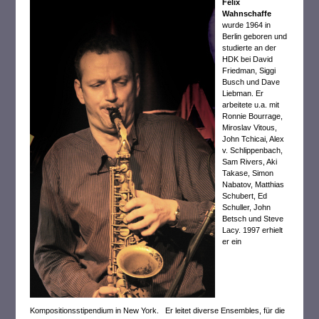
Felix
Wahnschaffe
wurde 1964 in
Berlin geboren und
studierte an der
HDK bei David
Friedman, Siggi
Busch und Dave
Liebman. Er
arbeitete u.a. mit
Ronnie Bourrage,
Miroslav Vitous,
John Tchicai, Alex
v. Schlippenbach,
Sam Rivers, Aki
Takase, Simon
Nabatov, Matthias
Schubert, Ed
Schuller, John
Betsch und Steve
Lacy. 1997 erhielt
er ein
Kompositionsstipendium in New York. Er leitet diverse Ensembles, für die