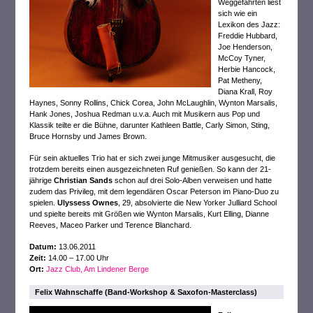
Weggefährten liest
sich wie ein
Lexikon des Jazz:
Freddie Hubbard,
Joe Henderson,
McCoy Tyner,
Herbie Hancock,
Pat Metheny,
Diana Krall, Roy
Haynes, Sonny Rollins, Chick Corea, John McLaughlin, Wynton Marsalis,
Hank Jones, Joshua Redman u.v.a. Auch mit Musikern aus Pop und
Klassik teilte er die Bühne, darunter Kathleen Battle, Carly Simon, Sting,
Bruce Hornsby und James Brown.
Für sein aktuelles Trio hat er sich zwei junge Mitmusiker ausgesucht, die
trotzdem bereits einen ausgezeichneten Ruf genießen. So kann der 21-
jährige
Christian Sands
schon auf drei Solo-Alben verweisen und hatte
zudem das Privileg, mit dem legendären Oscar Peterson im Piano-Duo zu
spielen.
Ulyssess Ownes
, 29, absolvierte die New Yorker Julliard School
und spielte bereits mit Größen wie Wynton Marsalis, Kurt Elling, Dianne
Reeves, Maceo Parker und Terence Blanchard.
Datum:
13.06.2011
Zeit:
14.00 – 17.00 Uhr
Ort:
Jazz Club, Am Lindener Berge
Felix Wahnschaffe (Band-Workshop & Saxofon-Masterclass)