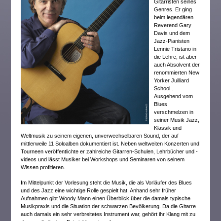
Gitarristen seines
Genres. Er ging
beim legendären
Reverend Gary
Davis und dem
Jazz-Pianisten
Lennie Tristano in
die Lehre, ist aber
auch Absolvent der
renommierten New
Yorker Juilliard
School .
Ausgehend vom
Blues
verschmelzen in
seiner Musik Jazz,
Klassik und
Weltmusik zu seinem eigenen, unverwechselbaren Sound, der auf
mittlerweile 11 Soloalben dokumentiert ist. Neben weltweiten Konzerten und
Tourneen veröffentlichte er zahlreiche Gitarren-Schulen, Lehrbücher und -
videos und lässt Musiker bei Workshops und Seminaren von seinem
Wissen profitieren.
Im Mittelpunkt der Vorlesung steht die Musik, die als Vorläufer des Blues
und des Jazz eine wichtige Rolle gespielt hat. Anhand sehr früher
Aufnahmen gibt Woody Mann einen Überblick über die damals typische
Musikpraxis und die Situation der schwarzen Bevölkerung. Da die Gitarre
auch damals ein sehr verbreitetes Instrument war, gehört ihr Klang mit zu