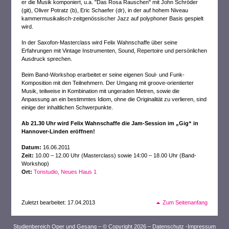
er die Musik komponiert, u.a. "Das Rosa Rauschen" mit John Schröder
(git), Oliver Potratz (b), Eric Schaefer (dr), in der auf hohem Niveau
kammermusikalisch-zeitgenössischer Jazz auf polyphoner Basis gespielt
wird.
In der Saxofon-Masterclass wird Felix Wahnschaffe über seine
Erfahrungen mit Vintage Instrumenten, Sound, Repertoire und persönlichen
Ausdruck sprechen.
Beim Band-Workshop erarbeitet er seine eigenen Soul- und Funk-
Komposition mit den Teilnehmern. Der Umgang mit groove-orientierter
Musik, teilweise in Kombination mit ungeraden Metren, sowie die
Anpassung an ein bestimmtes Idiom, ohne die Originalität zu verlieren, sind
einige der inhaltlichen Schwerpunkte.
Ab 21.30 Uhr wird Felix Wahnschaffe die Jam-Session im „Gig“ in
Hannover-Linden eröffnen!
Datum:
16.06.2011
Zeit:
10.00 – 12.00 Uhr (Masterclass) sowie 14:00 – 18.00 Uhr (Band-
Workshop)
Ort:
Tonstudio, Neues Haus 1
Zuletzt bearbeitet: 17.04.2013
Zum Seitenanfang
Studienbereich Oper und Gesang – © Copyright 2026 –
Datenschutz
-
Impressum