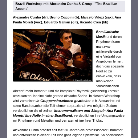
Brazil-Workshop mit Alexandre Cunha & Group: "The Brazilian
Accent"
Alexandre Cunha (dr), Bruno Coppini (b), Marcelo Valezi (sax), Ana
Paula Moreti (voc), Eduardo Gallian (git), Ricardo Cren (kb)
Brasilianische
Musi
k
und deren
Rhythmen kann
man zwar
mittlerweile durch
eine Vielzahl von
Angeboten lernen,
doch das spezielle
Feel so zu
entwickeln, dass
man keinen
“ausländischen
Akzent” mehr bemerkt, und die komplexe Rhythmik gleichzeitig korrekt
umzusetzen, ist eine nicht gerade einfache Sache. In diesem Workshop
wird zum einen
in Gruppensituationen gearbeitet
, d.h. Alexandre und
seine Band coachen die Teilnehmer so praxisnah wie möglich. Zudem
verdeutlichen die einzelnen
Instrumentalisten und Sängerin Ana Paula
Moretti ihre Rolle in einer Brasilband
, verdeutlichen ihre Umgangsweise
mit Rhythmen und Melodien und verraten einige ihrer Tricks.
Alexandre Cunha arbeitet seit fast 30 Jahren als professioneller Drummer
und entwickelte in dieser Zeit eine ganz eigene Spielweise. So beeinflusste