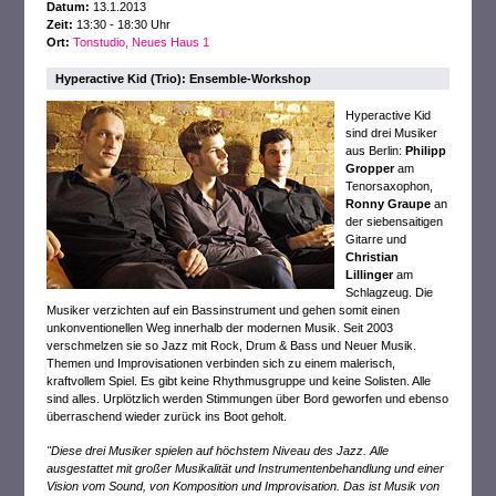
Datum:
13.1.2013
Zeit:
13:30 - 18:30 Uhr
Ort:
Tonstudio, Neues Haus 1
Hyperactive Kid (Trio): Ensemble-Workshop
Hyperactive Kid
sind drei Musiker
aus Berlin:
Philipp
Gropper
am
Tenorsaxophon,
Ronny Graupe
an
der siebensaitigen
Gitarre und
Christian
Lillinger
am
Schlagzeug. Die
Musiker verzichten auf ein Bassinstrument und gehen somit einen
unkonventionellen Weg innerhalb der modernen Musik. Seit 2003
verschmelzen sie so Jazz mit Rock, Drum & Bass und Neuer Musik.
Themen und Improvisationen verbinden sich zu einem malerisch,
kraftvollem Spiel. Es gibt keine Rhythmusgruppe und keine Solisten. Alle
sind alles. Urplötzlich werden Stimmungen über Bord geworfen und ebenso
überraschend wieder zurück ins Boot geholt.
"Diese drei Musiker spielen auf höchstem Niveau des Jazz. Alle
ausgestattet mit großer Musikalität und Instrumentenbehandlung und einer
Vision vom Sound, von Komposition und Improvisation. Das ist Musik von