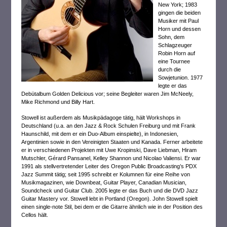
New York; 1983
gingen die beiden
Musiker mit Paul
Horn und dessen
Sohn, dem
Schlagzeuger
Robin Horn auf
eine Tournee
durch die
Sowjetunion. 1977
legte er das
Debütalbum Golden Delicious vor; seine Begleiter waren Jim McNeely,
Mike Richmond und Billy Hart.
Stowell ist außerdem als Musikpädagoge tätig, hält Workshops in
Deutschland (u.a. an den Jazz & Rock Schulen Freiburg und mit Frank
Haunschild, mit dem er ein Duo-Album einspielte), in Indonesien,
Argentinien sowie in den Vereinigten Staaten und Kanada. Ferner arbeitete
er in verschiedenen Projekten mit Uwe Kropinski, Dave Liebman, Hiram
Mutschler, Gérard Pansanel, Kelley Shannon und Nicolao Valiensi. Er war
1991 als stellvertretender Leiter des Oregon Public Broadcasting’s PDX
Jazz Summit tätig; seit 1995 schreibt er Kolumnen für eine Reihe von
Musikmagazinen, wie Downbeat, Guitar Player, Canadian Musician,
Soundcheck und Guitar Club. 2005 legte er das Buch und die DVD Jazz
Guitar Mastery vor. Stowell lebt in Portland (Oregon). John Stowell spielt
einen single-note Stil, bei dem er die Gitarre ähnlich wie in der Position des
Cellos hält.