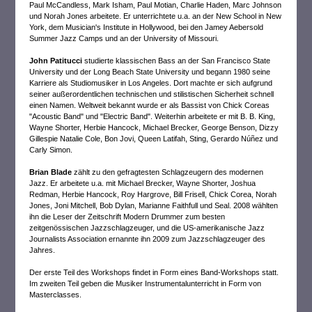
Paul McCandless, Mark Isham, Paul Motian, Charlie Haden, Marc Johnson
und Norah Jones arbeitete. Er unterrichtete u.a. an der New School in New
York, dem Musician's Institute in Hollywood, bei den Jamey Aebersold
Summer Jazz Camps und an der University of Missouri.
John Patitucci
studierte klassischen Bass an der San Francisco State
University und der Long Beach State University und begann 1980 seine
Karriere als Studiomusiker in Los Angeles. Dort machte er sich aufgrund
seiner außerordentlichen technischen und stilistischen Sicherheit schnell
einen Namen. Weltweit bekannt wurde er als Bassist von Chick Coreas
"Acoustic Band" und "Electric Band". Weiterhin arbeitete er mit B. B. King,
Wayne Shorter, Herbie Hancock, Michael Brecker, George Benson, Dizzy
Gillespie Natalie Cole, Bon Jovi, Queen Latifah, Sting, Gerardo Núñez und
Carly Simon.
Brian Blade
zählt zu den gefragtesten Schlagzeugern des modernen
Jazz. Er arbeitete u.a. mit Michael Brecker, Wayne Shorter, Joshua
Redman, Herbie Hancock, Roy Hargrove, Bill Frisell, Chick Corea, Norah
Jones, Joni Mitchell, Bob Dylan, Marianne Faithfull und Seal. 2008 wählten
ihn die Leser der Zeitschrift Modern Drummer zum besten
zeitgenössischen Jazzschlagzeuger, und die US-amerikanische Jazz
Journalists Association ernannte ihn 2009 zum Jazzschlagzeuger des
Jahres.
Der erste Teil des Workshops findet in Form eines Band-Workshops statt.
Im zweiten Teil geben die Musiker Instrumentalunterricht in Form von
Masterclasses.