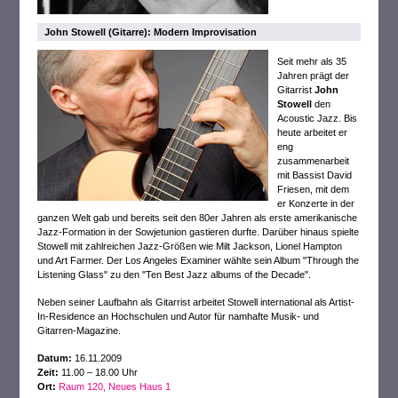
John Stowell (Gitarre): Modern Improvisation
Seit mehr als 35
Jahren prägt der
Gitarrist
John
Stowell
den
Acoustic Jazz. Bis
heute arbeitet er
eng
zusammenarbeit
mit Bassist David
Friesen, mit dem
er Konzerte in der
ganzen Welt gab und bereits seit den 80er Jahren als erste amerikanische
Jazz-Formation in der Sowjetunion gastieren durfte. Darüber hinaus spielte
Stowell mit zahlreichen Jazz-Größen wie Milt Jackson, Lionel Hampton
und Art Farmer. Der Los Angeles Examiner wählte sein Album "Through the
Listening Glass" zu den "Ten Best Jazz albums of the Decade".
Neben seiner Laufbahn als Gitarrist arbeitet Stowell international als Artist-
In-Residence an Hochschulen und Autor für namhafte Musik- und
Gitarren-Magazine.
Datum:
16.11.2009
Zeit:
11.00 – 18.00 Uhr
Ort:
Raum 120, Neues Haus 1