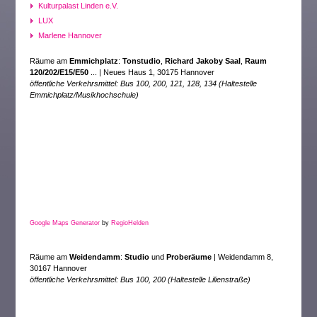
Kulturpalast Linden e.V.
LUX
Marlene Hannover
Räume am
Emmichplatz
:
Tonstudio
,
Richard Jakoby Saal
,
Raum
120/202/E15/E50
... | Neues Haus 1, 30175 Hannover
öffentliche Verkehrsmittel: Bus 100, 200, 121, 128, 134 (Haltestelle
Emmichplatz/Musikhochschule)
Google Maps Generator
by
RegioHelden
Räume am
Weidendamm
:
Studio
und
Proberäume
| Weidendamm 8,
30167 Hannover
öffentliche Verkehrsmittel: Bus 100, 200 (Haltestelle Lilienstraße)