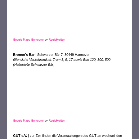
Google Maps Generator
by
RegioHelden
Bronco's Bar
| Schwarzer Bär 7, 30449 Hannover
öffentliche Verkehrsmittel: Tram 3, 9, 17 sowie Bus 120, 300, 500
(
Haltestelle Schwarzer Bär)
Google Maps Generator
by
RegioHelden
GUT e.V.
| zur Zeit finden die Veranstaltungen des GUT an wechselnden