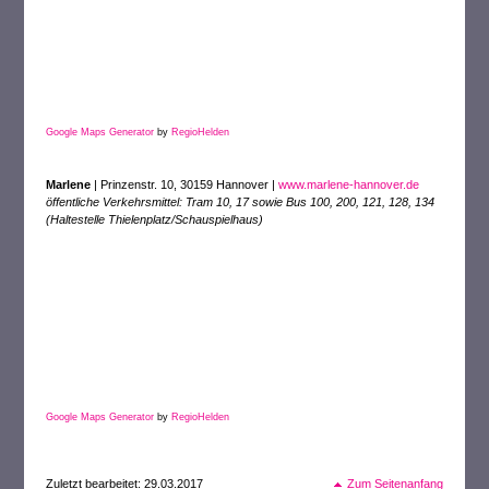
Google Maps Generator
by
RegioHelden
Marlene
| Prinzenstr. 10, 30159 Hannover |
www.marlene-hannover.de‎
öffentliche Verkehrsmittel: Tram 10, 17 sowie Bus 100, 200, 121, 128, 134
(
Haltestelle Thielenplatz/Schauspielhaus)
Google Maps Generator
by
RegioHelden
Zuletzt bearbeitet: 29.03.2017
Zum Seitenanfang