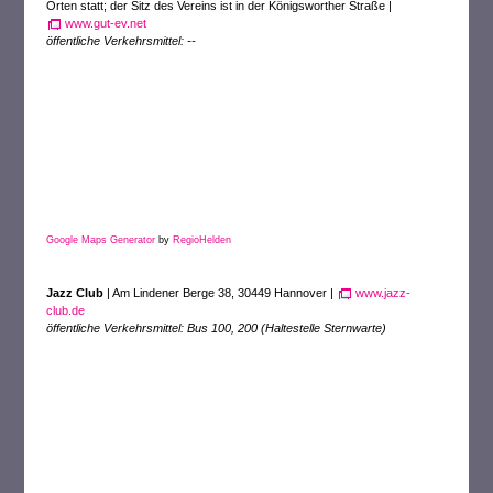
Orten statt; der Sitz des Vereins ist in der Königsworther Straße |
www.gut-ev.net
öffentliche Verkehrsmittel: --
Google Maps Generator
by
RegioHelden
Jazz Club
| Am Lindener Berge 38, 30449 Hannover |
www.jazz-
club.de
öffentliche Verkehrsmittel: Bus 100, 200 (
Haltestelle Sternwarte)