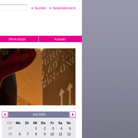
Seitenübersicht
Workshops
Kontakt
Juli 2026
KW
Mo
Di
Mi
Do
Fr
Sa
So
27
1
2
3
4
5
28
6
7
8
9
10
11
12