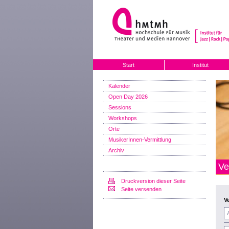
Start
Institut
Kalender
Open Day 2026
Sessions
Workshops
Orte
MusikerInnen-Vermittlung
Archiv
Ve
Druckversion dieser Seite
Seite versenden
V