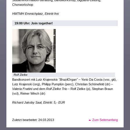
Studieninformation/-beratung, Bandworkshop, BigBand-Leitung,
Chorworkshop
HMTMH Emmichplatz, Eintritt frei
19:00 Uhr: Join together!
Rolf Zielke
Bandkonzert mit
Lutz Krajenskis "BrazilOrgan"
– Yorio Da Costa (voc, git),
Lutz Krajenski (org), Philipp Pumplün (perc), Christian Schönefeld (dr) –
Valeria Frattini
und dem
Rolf Zielke Trio
– Rolf Zielke (p), Stephan Braun
(vcl), Reiner Winch (dr)
Richard Jakoby Saal, Eintritt: 5,- EUR
Zuletzt bearbeitet: 24.03.2013
Zum Seitenanfang