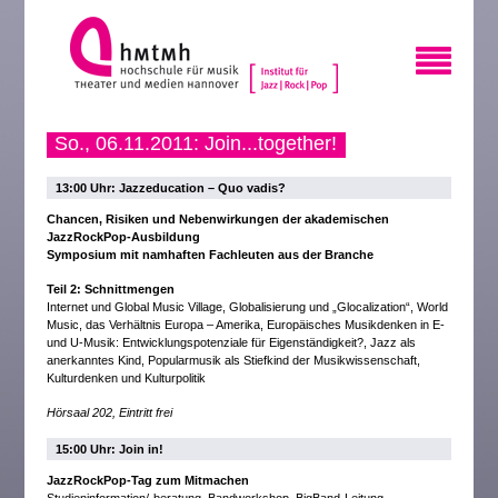
So., 06.11.2011: Join...together!
13:00 Uhr: Jazzeducation – Quo vadis?
Chancen, Risiken und Nebenwirkungen der akademischen
JazzRockPop-Ausbildung
Symposium mit namhaften Fachleuten aus der Branche
Teil 2: Schnittmengen
Internet und Global Music Village, Globalisierung und „Glocalization“, World
Music, das Verhältnis Europa – Amerika, Europäisches Musikdenken in E-
und U-Musik: Entwicklungspotenziale für Eigenständigkeit?, Jazz als
anerkanntes Kind, Popularmusik als Stiefkind der Musikwissenschaft,
Kulturdenken und Kulturpolitik
Hörsaal 202, Eintritt frei
15:00 Uhr: Join in!
JazzRockPop-Tag zum Mitmachen