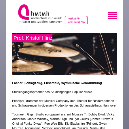
Prof. Kristof Hinz
Fächer: Schlagzeug, Ensemble, rhythmische Gehörbildung
Studiengangssprecher des Studienganges Popular Music
Principal Drummer der Musical Company des Theater für Niedersachsen
und Schlagzeuger in diversen Produktionen des Schauspielhaus Hannover
Tourneen, Gigs, Studio europaweit u.a. mit Mousse T., Bobby Byrd, Vicky
Anderson, Marva Whitney, Martha High und Lyn Collins (James Brown´s
Original Funky Divas), Pee Wee Ellis, Kip Blackshire (Prince), Gwen
McCrea, Abbamania, Sydney Youngblood, Ian Cussick, Marla Glen,