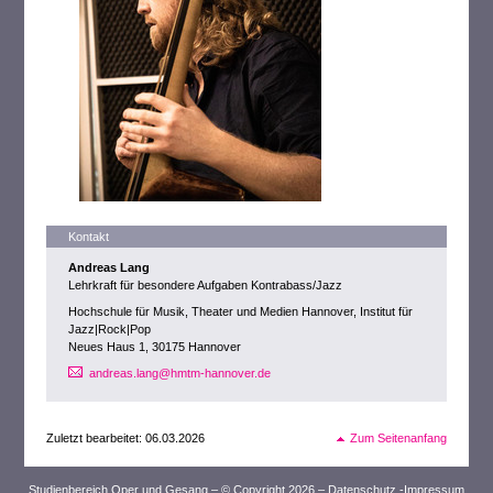
Kontakt
Andreas Lang
Lehrkraft für besondere Aufgaben Kontrabass/Jazz
Hochschule für Musik, Theater und Medien Hannover, Institut für
Jazz|Rock|Pop
Neues Haus 1, 30175 Hannover
andreas.lang@hmtm-hannover.de
Zuletzt bearbeitet: 06.03.2026
Zum Seitenanfang
Studienbereich Oper und Gesang – © Copyright 2026 –
Datenschutz
-
Impressum