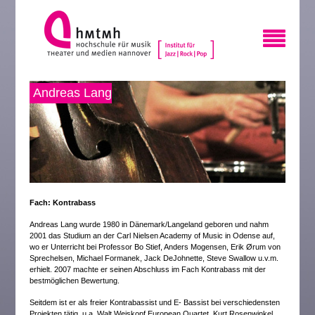
Andreas Lang
Fach: Kontrabass
Andreas Lang wurde 1980 in Dänemark/Langeland geboren und nahm
2001 das Studium an der Carl Nielsen Academy of Music in Odense auf,
wo er Unterricht bei Professor Bo Stief, Anders Mogensen, Erik Ørum von
Sprechelsen, Michael Formanek, Jack DeJohnette, Steve Swallow u.v.m.
erhielt. 2007 machte er seinen Abschluss im Fach Kontrabass mit der
bestmöglichen Bewertung.
Seitdem ist er als freier Kontrabassist und E- Bassist bei verschiedensten
Projekten tätig, u.a. Walt Weiskopf European Quartet, Kurt Rosenwinkel