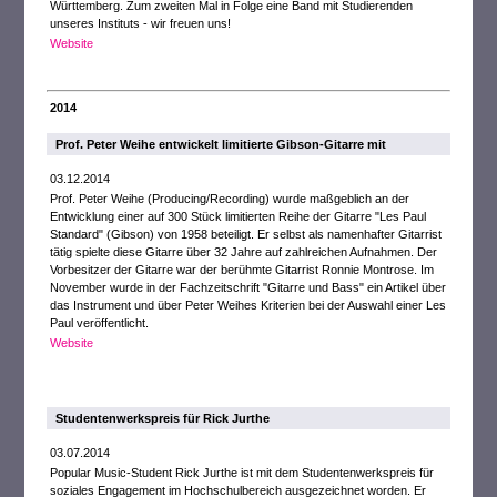
Württemberg. Zum zweiten Mal in Folge eine Band mit Studierenden
unseres Instituts - wir freuen uns!
Website
2014
Prof. Peter Weihe entwickelt limitierte Gibson-Gitarre mit
03.12.2014
Prof. Peter Weihe (Producing/Recording) wurde maßgeblich an der
Entwicklung einer auf 300 Stück limitierten Reihe der Gitarre "Les Paul
Standard" (Gibson) von 1958 beteiligt. Er selbst als namenhafter Gitarrist
tätig spielte diese Gitarre über 32 Jahre auf zahlreichen Aufnahmen. Der
Vorbesitzer der Gitarre war der berühmte Gitarrist Ronnie Montrose. Im
November wurde in der Fachzeitschrift "Gitarre und Bass" ein Artikel über
das Instrument und über Peter Weihes Kriterien bei der Auswahl einer Les
Paul veröffentlicht.
Website
Studentenwerkspreis für Rick Jurthe
03.07.2014
Popular Music-Student Rick Jurthe ist mit dem Studentenwerkspreis für
soziales Engagement im Hochschulbereich ausgezeichnet worden. Er