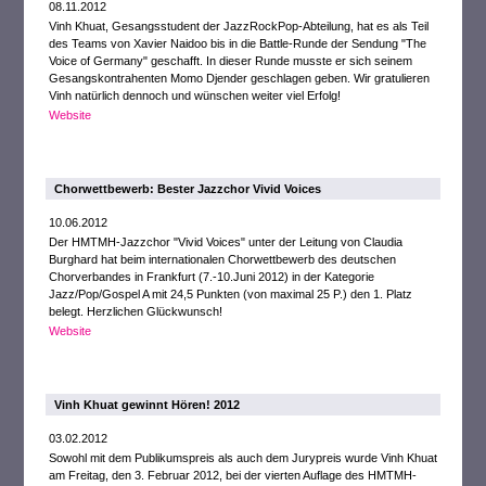
08.11.2012
Vinh Khuat, Gesangsstudent der JazzRockPop-Abteilung, hat es als Teil
des Teams von Xavier Naidoo bis in die Battle-Runde der Sendung "The
Voice of Germany" geschafft. In dieser Runde musste er sich seinem
Gesangskontrahenten Momo Djender geschlagen geben. Wir gratulieren
Vinh natürlich dennoch und wünschen weiter viel Erfolg!
Website
Chorwettbewerb: Bester Jazzchor Vivid Voices
10.06.2012
Der HMTMH-Jazzchor "Vivid Voices" unter der Leitung von Claudia
Burghard hat beim internationalen Chorwettbewerb des deutschen
Chorverbandes in Frankfurt (7.-10.Juni 2012) in der Kategorie
Jazz/Pop/Gospel A mit 24,5 Punkten (von maximal 25 P.) den 1. Platz
belegt. Herzlichen Glückwunsch!
Website
Vinh Khuat gewinnt Hören! 2012
03.02.2012
Sowohl mit dem Publikumspreis als auch dem Jurypreis wurde Vinh Khuat
am Freitag, den 3. Februar 2012, bei der vierten Auflage des HMTMH-