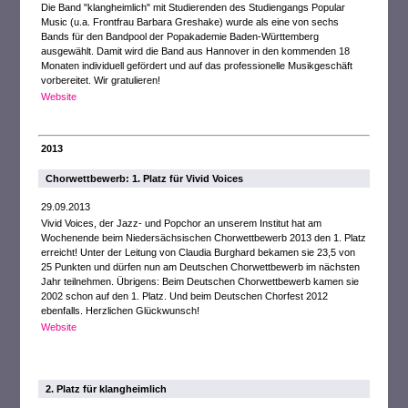
Die Band "klangheimlich" mit Studierenden des Studiengangs Popular
Music (u.a. Frontfrau Barbara Greshake) wurde als eine von sechs
Bands für den Bandpool der Popakademie Baden-Württemberg
ausgewählt. Damit wird die Band aus Hannover in den kommenden 18
Monaten individuell gefördert und auf das professionelle Musikgeschäft
vorbereitet. Wir gratulieren!
Website
2013
Chorwettbewerb: 1. Platz für Vivid Voices
29.09.2013
Vivid Voices, der Jazz- und Popchor an unserem Institut hat am
Wochenende beim Niedersächsischen Chorwettbewerb 2013 den 1. Platz
erreicht! Unter der Leitung von Claudia Burghard bekamen sie 23,5 von
25 Punkten und dürfen nun am Deutschen Chorwettbewerb im nächsten
Jahr teilnehmen. Übrigens: Beim Deutschen Chorwettbewerb kamen sie
2002 schon auf den 1. Platz. Und beim Deutschen Chorfest 2012
ebenfalls. Herzlichen Glückwunsch!
Website
2. Platz für klangheimlich