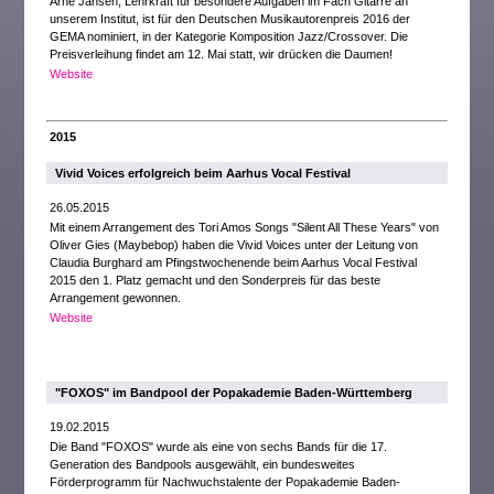
Arne Jansen, Lehrkraft für besondere Aufgaben im Fach Gitarre an
unserem Institut, ist für den Deutschen Musikautorenpreis 2016 der
GEMA nominiert, in der Kategorie Komposition Jazz/Crossover. Die
Preisverleihung findet am 12. Mai statt, wir drücken die Daumen!
Website
2015
Vivid Voices erfolgreich beim Aarhus Vocal Festival
26.05.2015
Mit einem Arrangement des Tori Amos Songs "Silent All These Years" von
Oliver Gies (Maybebop) haben die Vivid Voices unter der Leitung von
Claudia Burghard am Pfingstwochenende beim Aarhus Vocal Festival
2015 den 1. Platz gemacht und den Sonderpreis für das beste
Arrangement gewonnen.
Website
"FOXOS" im Bandpool der Popakademie Baden-Württemberg
19.02.2015
Die Band "FOXOS" wurde als eine von sechs Bands für die 17.
Generation des Bandpools ausgewählt, ein bundesweites
Förderprogramm für Nachwuchstalente der Popakademie Baden-