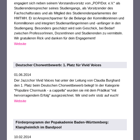
engagiert sich neben seinem Vorstandsvorsitz von „POP/Dot. e.V.“ als
Studierendensprecher seines Studiengangs, als Vorsitzender des
Fachschaftsrates und als Mitglied des Studierendenparlamentes der
HMTMH. Er ist Ansprechpartner für die Belange der Kommilitoninnen und
Kommilitonen und integriert Studienanfängerinnen und -anfänger in den
Studiengang. Besonders geschätzt wird sein Geschick, bei Bedarf
zwischen ProfessorInnen, DozentInnen und Studierenden zu vermitteln.
Wir gratulieren Rick und danken für dein Engagement!
Website
Deutscher Chorwettbewerb: 1. Platz für Vivid Voices
01.06.2014
Der Jazzchor Vivid Voices hat unter der Leitung von Claudia Burghard
den 1. Platz beim Deutschen Chorwettbewerb belegt! In der Kategorie
"Populäre Chormusik - a cappella" wurden sie mit dem Prädikat "mit
hervorragendem Erfolg" ausgezeichnet. Wir sind sehr stolz auf euch!
Website
Förderprogramm der Popakademie Baden-Württemberg:
Klangheimlich im Bandpool
10.02.2014