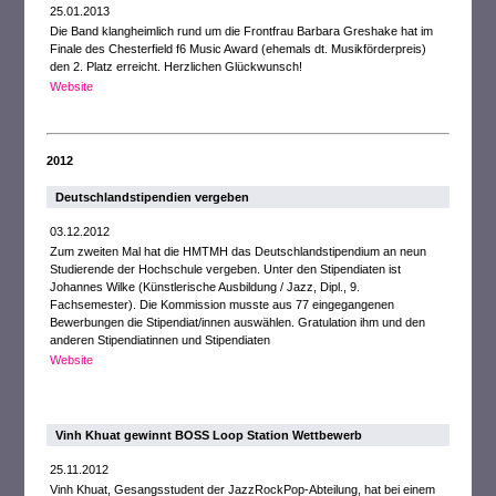
25.01.2013
Die Band klangheimlich rund um die Frontfrau Barbara Greshake hat im
Finale des Chesterfield f6 Music Award (ehemals dt. Musikförderpreis)
den 2. Platz erreicht. Herzlichen Glückwunsch!
Website
2012
Deutschlandstipendien vergeben
03.12.2012
Zum zweiten Mal hat die HMTMH das Deutschlandstipendium an neun
Studierende der Hochschule vergeben. Unter den Stipendiaten ist
Johannes Wilke (Künstlerische Ausbildung / Jazz, Dipl., 9.
Fachsemester). Die Kommission musste aus 77 eingegangenen
Bewerbungen die Stipendiat/innen auswählen. Gratulation ihm und den
anderen Stipendiatinnen und Stipendiaten
Website
Vinh Khuat gewinnt BOSS Loop Station Wettbewerb
25.11.2012
Vinh Khuat, Gesangsstudent der JazzRockPop-Abteilung, hat bei einem