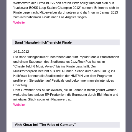
Wettbewerb der Firma BOSS den ersten Platz belegt und darf sich nun
"nationaler BOSS Loop Station Champion 2012" nennen. Er konnte sich im
Finale gegen acht Mitbewerber durchsetzen und darf nun im Januar 2013
zum internationalen Finale nach Los Angeles fliegen.
Website
Band "klangheimlich" erreicht Finale
14.11.2012
Die Band "klangheimlich", bestehend aus fünf Popular Music-Studierenden
und einem Studenten des Studiengangs JazzRockPop hat es im
"Chesterfield f6 Music Award" bis ins Finale geschafft. Der
Musikförderpreis besteht aus drei Runden. Schon durch den Einzug ins
Halbfinale konnten die Studierenden der HMTMH von dem Programm
profitieren: Sie spielten auf Festivals und bekommen nun ein intensives
Coaching.
Dem Gewinner des Music Awards, die im Januar in Berlin gekürt werden,
winkt eine kostenlose EP-Produktion, die Betreuung durch EMI Music und
mit etwas Glück sogar ein Plattenvertrag.
Website
Vinh Khuat bei "The Voice of Germany"